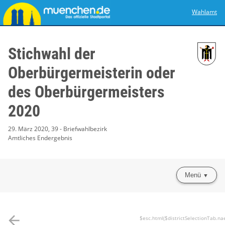
Wahlamt
Stichwahl der
Oberbürgermeisterin oder
des Oberbürgermeisters
2020
29. März 2020, 39 - Briefwahlbezirk
Amtliches Endergebnis
Menü
arrow_back
$esc.html($districtSelectionTab.na