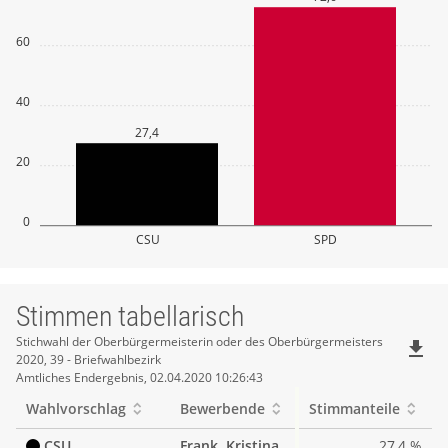
60
40
27,4
20
0
CSU
SPD
Stimmen tabellarisch
Stimmen
Stichwahl der Oberbürgermeisterin oder des Oberbürgermeisters
file_download
2020, 39 - Briefwahlbezirk
tabellarisch
Amtliches Endergebnis, 02.04.2020 10:26:43
Wahlvorschlag
Bewerbende
Stimmanteile
CSU
Frank, Kristina
27,4 %