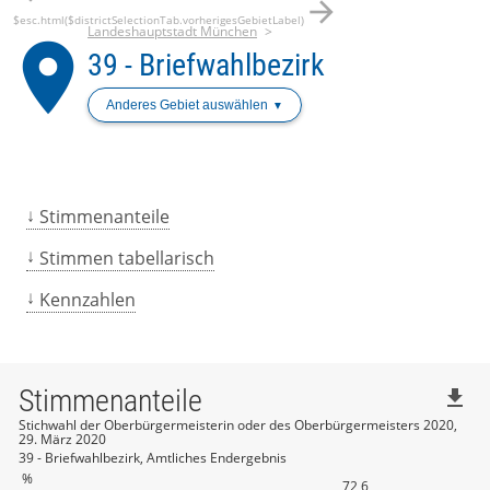
arrow_forward
$esc.html($districtSelectionTab.vorherigesGebietLabel)
Landeshauptstadt München
place
39 - Briefwahlbezirk
Anderes Gebiet auswählen
Stimmenanteile
Stimmen tabellarisch
Kennzahlen
Stimmenanteile
file_download
Stichwahl der Oberbürgermeisterin oder des Oberbürgermeisters 2020,
29. März 2020
39 - Briefwahlbezirk, Amtliches Endergebnis
%
72,6