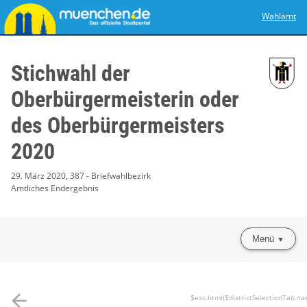
Wahlamt
Stichwahl der
Oberbürgermeisterin oder
des Oberbürgermeisters
2020
29. März 2020, 387 - Briefwahlbezirk
Amtliches Endergebnis
Menü
arrow_back
$esc.html($districtSelectionTab.na