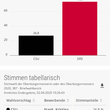
60
40
26,8
20
0
CSU
SPD
Stimmen tabellarisch
Stimmen
Stichwahl der Oberbürgermeisterin oder des Oberbürgermeisters
file_download
2020, 387 - Briefwahlbezirk
tabellarisch
Amtliches Endergebnis, 02.04.2020 10:26:43
Wahlvorschlag
Bewerbende
Stimmanteile
CSU
Frank, Kristina
26,8 %