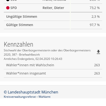
SPD
Reiter, Dieter
73,2 %
Ungültige Stimmen
2,3 %
Gültige Stimmen
97,7 %
Kennzahlen
Kennzahlen
Stichwahl der Oberbürgermeisterin oder des Oberbürgermeisters
file_download
2020, 387 - Briefwahlbezirk
Amtliches Endergebnis, 02.04.2020 10:26:43
Wähler*innen mit Wahlschein
263
Wähler*innen insgesamt
263
© Landeshauptstadt München
Kreisverwaltungsreferat – Wahlamt