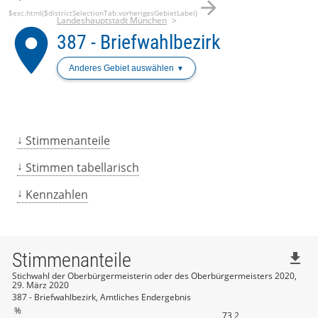
arrow_forward
$esc.html($districtSelectionTab.vorherigesGebietLabel)
Landeshauptstadt München
place
387 - Briefwahlbezirk
Anderes Gebiet auswählen
Stimmenanteile
Stimmen tabellarisch
Kennzahlen
Stimmenanteile
file_download
Stichwahl der Oberbürgermeisterin oder des Oberbürgermeisters 2020,
29. März 2020
387 - Briefwahlbezirk, Amtliches Endergebnis
%
73,2