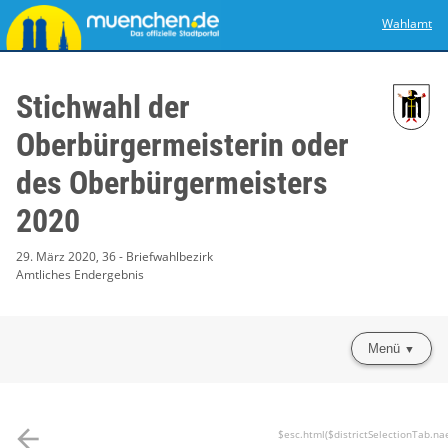
Wahlamt
Stichwahl der
Oberbürgermeisterin oder
des Oberbürgermeisters
2020
29. März 2020, 36 - Briefwahlbezirk
Amtliches Endergebnis
Menü
arrow_back
$esc.html($districtSelectionTab.na