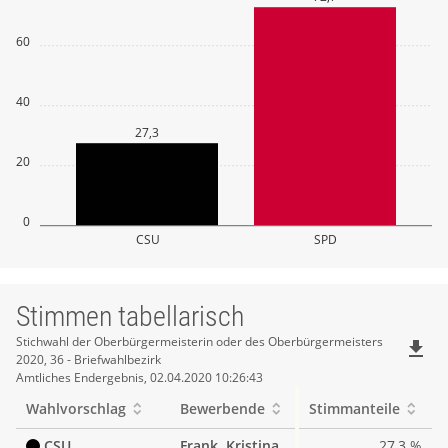
60
40
27,3
20
0
CSU
SPD
Stimmen tabellarisch
Stimmen
Stichwahl der Oberbürgermeisterin oder des Oberbürgermeisters
file_download
2020, 36 - Briefwahlbezirk
tabellarisch
Amtliches Endergebnis, 02.04.2020 10:26:43
Wahlvorschlag
Bewerbende
Stimmanteile
CSU
Frank, Kristina
27,3 %