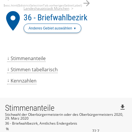
arrow_forward
$esc.html($districtSelectionTab.vorherigesGebietLabel)
Landeshauptstadt München
place
36 - Briefwahlbezirk
Anderes Gebiet auswählen
Stimmenanteile
Stimmen tabellarisch
Kennzahlen
Stimmenanteile
file_download
Stichwahl der Oberbürgermeisterin oder des Oberbürgermeisters 2020,
29. März 2020
36 - Briefwahlbezirk, Amtliches Endergebnis
%
72,7