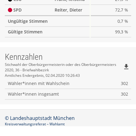
SPD
Reiter, Dieter
72,7 %
Ungültige Stimmen
0,7 %
Gültige Stimmen
99,3 %
Kennzahlen
Kennzahlen
Stichwahl der Oberbürgermeisterin oder des Oberbürgermeisters
file_download
2020, 36 - Briefwahlbezirk
Amtliches Endergebnis, 02.04.2020 10:26:43
Wähler*innen mit Wahlschein
302
Wähler*innen insgesamt
302
© Landeshauptstadt München
Kreisverwaltungsreferat – Wahlamt