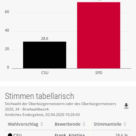
60
40
28,6
20
0
CSU
SPD
Stimmen tabellarisch
Stimmen
Stichwahl der Oberbürgermeisterin oder des Oberbürgermeisters
file_download
2020, 34 - Briefwahlbezirk
tabellarisch
Amtliches Endergebnis, 02.04.2020 10:26:43
Wahlvorschlag
Bewerbende
Stimmanteile
CSU
Frank, Kristina
28,6 %