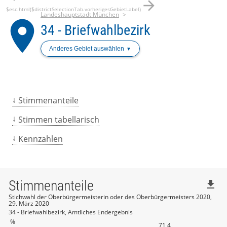
arrow_forward
$esc.html($districtSelectionTab.vorherigesGebietLabel)
Landeshauptstadt München
place
34 - Briefwahlbezirk
Anderes Gebiet auswählen
Stimmenanteile
Stimmen tabellarisch
Kennzahlen
Stimmenanteile
file_download
Stichwahl der Oberbürgermeisterin oder des Oberbürgermeisters 2020,
29. März 2020
34 - Briefwahlbezirk, Amtliches Endergebnis
%
71,4