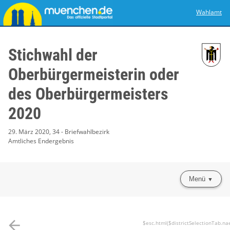
Wahlamt
Stichwahl der
Oberbürgermeisterin oder
des Oberbürgermeisters
2020
29. März 2020, 34 - Briefwahlbezirk
Amtliches Endergebnis
Menü
arrow_back
$esc.html($districtSelectionTab.na