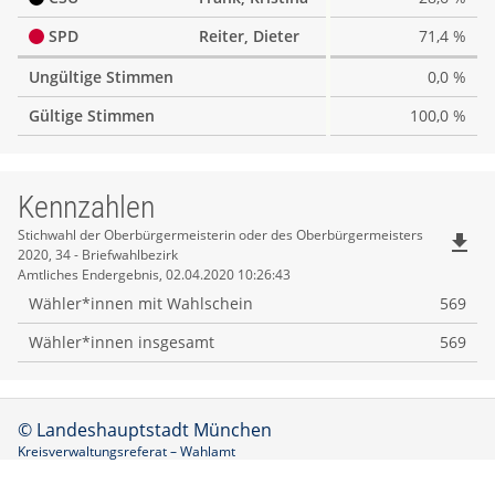
SPD
Reiter, Dieter
71,4 %
Ungültige Stimmen
0,0 %
Gültige Stimmen
100,0 %
Kennzahlen
Kennzahlen
Stichwahl der Oberbürgermeisterin oder des Oberbürgermeisters
file_download
2020, 34 - Briefwahlbezirk
Amtliches Endergebnis, 02.04.2020 10:26:43
Wähler*innen mit Wahlschein
569
Wähler*innen insgesamt
569
© Landeshauptstadt München
Kreisverwaltungsreferat – Wahlamt