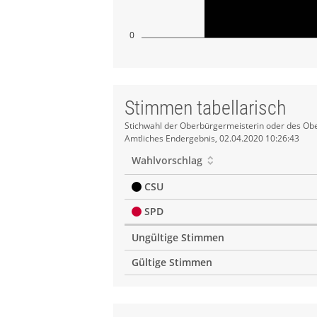
0
Stimmen tabellarisch
Stimmen
Stichwahl der Oberbürgermeisterin oder des Obe
Amtliches Endergebnis, 02.04.2020 10:26:43
tabellarisch
Wahlvorschlag
CSU
SPD
Ungültige Stimmen
Gültige Stimmen