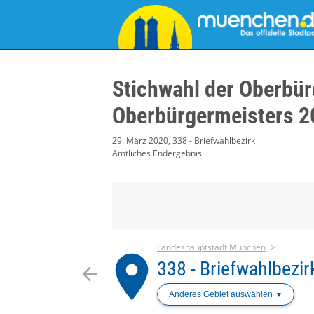
Stichwahl der Oberbür
Oberbürgermeisters 2
29. März 2020, 338 - Briefwahlbezirk
Amtliches Endergebnis
Landeshauptstadt München
place
338 - Briefwahlbezir
arrow_back
Anderes Gebiet auswählen