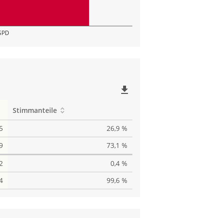
SPD
file_download
Stimmanteile
5
26,9 %
9
73,1 %
2
0,4 %
4
99,6 %