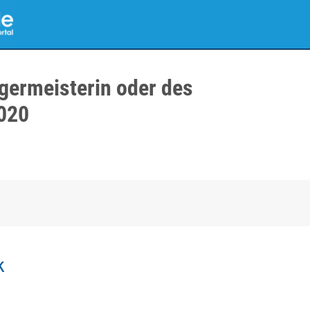
germeisterin oder des
020
k