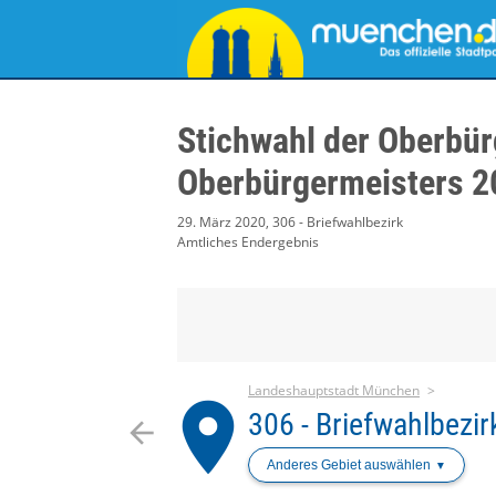
Stichwahl der Oberbür
Oberbürgermeisters 2
29. März 2020, 306 - Briefwahlbezirk
Amtliches Endergebnis
Landeshauptstadt München
place
306 - Briefwahlbezir
arrow_back
Anderes Gebiet auswählen