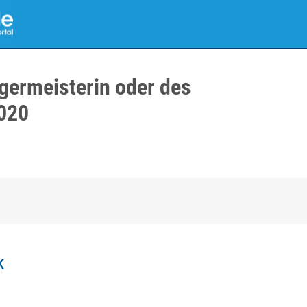
germeisterin oder des
020
k