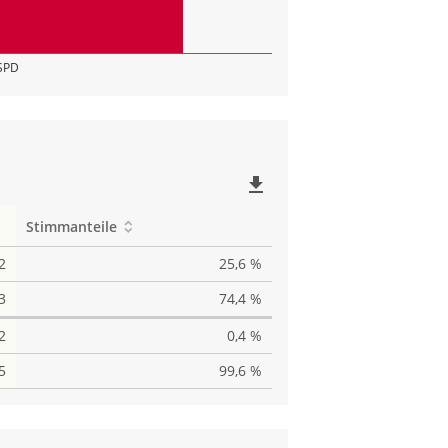
SPD
file_download
Stimmanteile
2
25,6 %
3
74,4 %
2
0,4 %
5
99,6 %