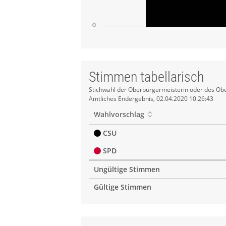
0
Stimmen tabellarisch
Stimmen
Stichwahl der Oberbürgermeisterin oder des Obe
Amtliches Endergebnis, 02.04.2020 10:26:43
tabellarisch
Wahlvorschlag
CSU
SPD
Ungültige Stimmen
Gültige Stimmen