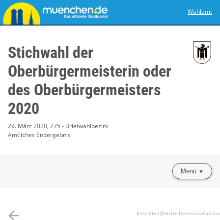
Wahlamt
Stichwahl der
Oberbürgermeisterin oder
des Oberbürgermeisters
2020
29. März 2020, 275 - Briefwahlbezirk
Amtliches Endergebnis
Menü
arrow_back
$esc.html($districtSelectionTab.na