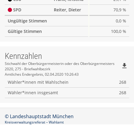
SPD
Reiter, Dieter
70,9 %
Ungültige Stimmen
0,0 %
Gültige Stimmen
100,0 %
Kennzahlen
Kennzahlen
Stichwahl der Oberbürgermeisterin oder des Oberbürgermeisters
file_download
2020, 275 - Briefwahlbezirk
Amtliches Endergebnis, 02.04.2020 10:26:43
Wähler*innen mit Wahlschein
268
Wähler*innen insgesamt
268
© Landeshauptstadt München
Kreisverwaltungsreferat – Wahlamt