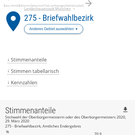
arrow_forward
$esc.html($districtSelectionTab.vorherigesGebietLabel)
Landeshauptstadt München
place
275 - Briefwahlbezirk
Anderes Gebiet auswählen
Stimmenanteile
Stimmen tabellarisch
Kennzahlen
Stimmenanteile
file_download
Stichwahl der Oberbürgermeisterin oder des Oberbürgermeisters 2020,
29. März 2020
275 - Briefwahlbezirk, Amtliches Endergebnis
%
70,9