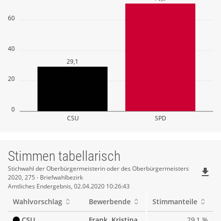
60
40
29,1
20
0
CSU
SPD
Stimmen tabellarisch
Stimmen
Stichwahl der Oberbürgermeisterin oder des Oberbürgermeisters
file_download
2020, 275 - Briefwahlbezirk
tabellarisch
Amtliches Endergebnis, 02.04.2020 10:26:43
Wahlvorschlag
Bewerbende
Stimmanteile
CSU
Frank, Kristina
29,1 %