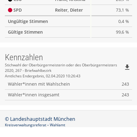
SPD
Reiter, Dieter
73,1 %
Ungültige Stimmen
0,4 %
Gültige Stimmen
99,6 %
Kennzahlen
Kennzahlen
Stichwahl der Oberbürgermeisterin oder des Oberbürgermeisters
file_download
2020, 267 - Briefwahlbezirk
Amtliches Endergebnis, 02.04.2020 10:26:43
Wähler*innen mit Wahlschein
243
Wähler*innen insgesamt
243
© Landeshauptstadt München
Kreisverwaltungsreferat – Wahlamt