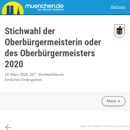
Wahlamt
Stichwahl der
Oberbürgermeisterin oder
des Oberbürgermeisters
2020
29. März 2020, 267 - Briefwahlbezirk
Amtliches Endergebnis
Menü
arrow_back
$esc.html($districtSelectionTab.na