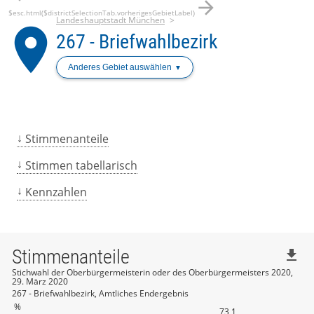
arrow_forward
$esc.html($districtSelectionTab.vorherigesGebietLabel)
Landeshauptstadt München
place
267 - Briefwahlbezirk
Anderes Gebiet auswählen
Stimmenanteile
Stimmen tabellarisch
Kennzahlen
Stimmenanteile
file_download
Stichwahl der Oberbürgermeisterin oder des Oberbürgermeisters 2020,
29. März 2020
267 - Briefwahlbezirk, Amtliches Endergebnis
%
73,1