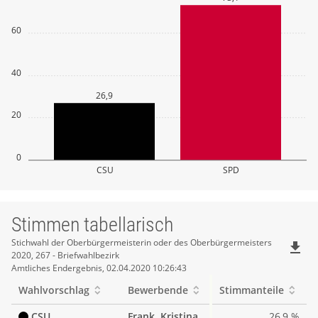
60
40
26,9
20
0
CSU
SPD
Stimmen tabellarisch
Stimmen
Stichwahl der Oberbürgermeisterin oder des Oberbürgermeisters
file_download
2020, 267 - Briefwahlbezirk
tabellarisch
Amtliches Endergebnis, 02.04.2020 10:26:43
Wahlvorschlag
Bewerbende
Stimmanteile
CSU
Frank, Kristina
26,9 %