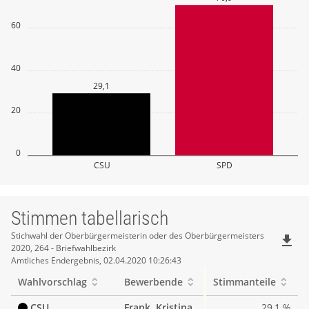
60
40
29,1
20
0
CSU
SPD
Stimmen tabellarisch
Stimmen
Stichwahl der Oberbürgermeisterin oder des Oberbürgermeisters
file_download
2020, 264 - Briefwahlbezirk
tabellarisch
Amtliches Endergebnis, 02.04.2020 10:26:43
Wahlvorschlag
Bewerbende
Stimmanteile
CSU
Frank, Kristina
29,1 %