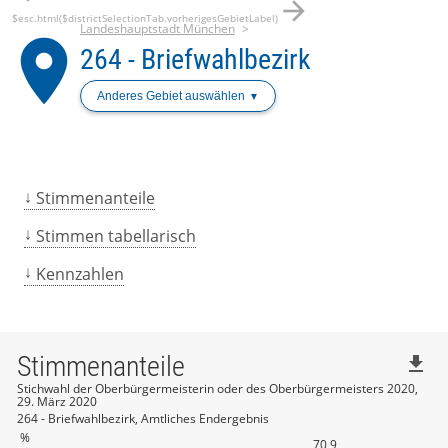
arrow_forward
$esc.html($districtSelectionTab.vorherigesGebietLabel)
Landeshauptstadt München
place
264 - Briefwahlbezirk
Anderes Gebiet auswählen
Stimmenanteile
Stimmen tabellarisch
Kennzahlen
Stimmenanteile
file_download
Stichwahl der Oberbürgermeisterin oder des Oberbürgermeisters 2020,
29. März 2020
264 - Briefwahlbezirk, Amtliches Endergebnis
%
70,9