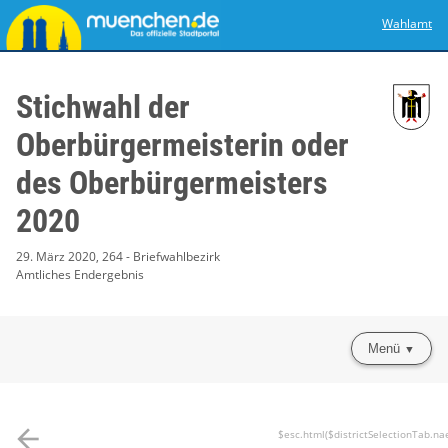
Wahlamt
Stichwahl der
Oberbürgermeisterin oder
des Oberbürgermeisters
2020
29. März 2020, 264 - Briefwahlbezirk
Amtliches Endergebnis
Menü
arrow_back
$esc.html($districtSelectionTab.na