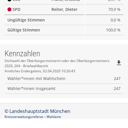
SPD
Reiter, Dieter
70,9 %
Ungültige Stimmen
0,0 %
Gültige Stimmen
100,0 %
Kennzahlen
Kennzahlen
Stichwahl der Oberbürgermeisterin oder des Oberbürgermeisters
file_download
2020, 264 - Briefwahlbezirk
Amtliches Endergebnis, 02.04.2020 10:26:43
Wähler*innen mit Wahlschein
247
Wähler*innen insgesamt
247
© Landeshauptstadt München
Kreisverwaltungsreferat – Wahlamt