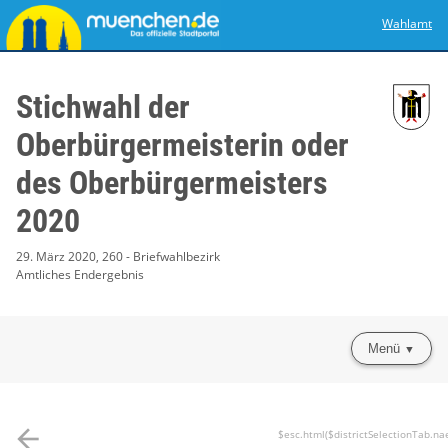
Wahlamt
Stichwahl der
Oberbürgermeisterin oder
des Oberbürgermeisters
2020
29. März 2020, 260 - Briefwahlbezirk
Amtliches Endergebnis
Menü
arrow_back
$esc.html($districtSelectionTab.na