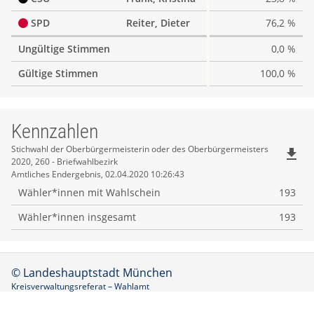
SPD
Reiter, Dieter
76,2 %
Ungültige Stimmen
0,0 %
Gültige Stimmen
100,0 %
Kennzahlen
Kennzahlen
Stichwahl der Oberbürgermeisterin oder des Oberbürgermeisters
file_download
2020, 260 - Briefwahlbezirk
Amtliches Endergebnis, 02.04.2020 10:26:43
Wähler*innen mit Wahlschein
193
Wähler*innen insgesamt
193
© Landeshauptstadt München
Kreisverwaltungsreferat – Wahlamt