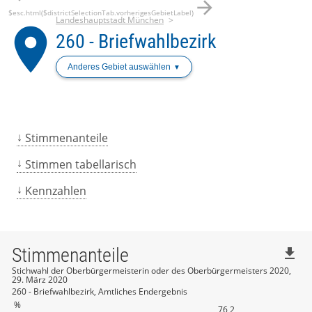
arrow_forward
$esc.html($districtSelectionTab.vorherigesGebietLabel)
Landeshauptstadt München
place
260 - Briefwahlbezirk
Anderes Gebiet auswählen
Stimmenanteile
Stimmen tabellarisch
Kennzahlen
Stimmenanteile
file_download
Stichwahl der Oberbürgermeisterin oder des Oberbürgermeisters 2020,
29. März 2020
260 - Briefwahlbezirk, Amtliches Endergebnis
%
76,2