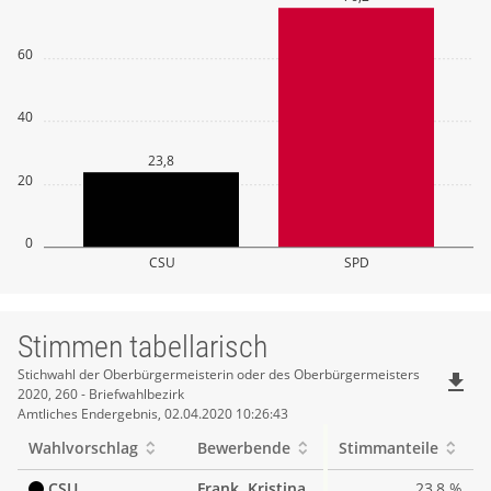
60
40
23,8
20
0
CSU
SPD
Stimmen tabellarisch
Stimmen
Stichwahl der Oberbürgermeisterin oder des Oberbürgermeisters
file_download
2020, 260 - Briefwahlbezirk
tabellarisch
Amtliches Endergebnis, 02.04.2020 10:26:43
Wahlvorschlag
Bewerbende
Stimmanteile
CSU
Frank, Kristina
23,8 %