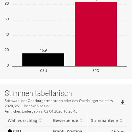
80
60
40
20
16,9
0
CSU
SPD
Stimmen tabellarisch
Stimmen
Stichwahl der Oberbürgermeisterin oder des Oberbürgermeisters
file_download
2020, 251 - Briefwahlbezirk
tabellarisch
Amtliches Endergebnis, 02.04.2020 10:26:43
Wahlvorschlag
Bewerbende
Stimmanteile
CSU
Frank, Kristina
16,9 %