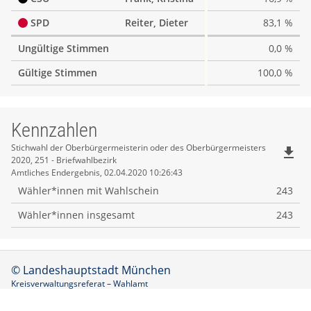
SPD
Reiter, Dieter
83,1 %
Ungültige Stimmen
0,0 %
Gültige Stimmen
100,0 %
Kennzahlen
Kennzahlen
Stichwahl der Oberbürgermeisterin oder des Oberbürgermeisters
file_download
2020, 251 - Briefwahlbezirk
Amtliches Endergebnis, 02.04.2020 10:26:43
Wähler*innen mit Wahlschein
243
Wähler*innen insgesamt
243
© Landeshauptstadt München
Kreisverwaltungsreferat – Wahlamt