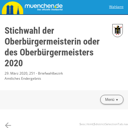
Wahlamt
Stichwahl der
Oberbürgermeisterin oder
des Oberbürgermeisters
2020
29. März 2020, 251 - Briefwahlbezirk
Amtliches Endergebnis
Menü
arrow_back
$esc.html($districtSelectionTab.na