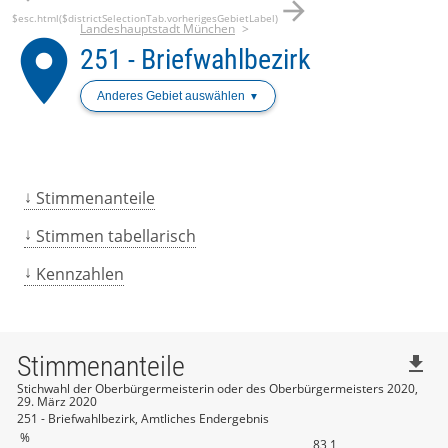
arrow_forward
$esc.html($districtSelectionTab.vorherigesGebietLabel)
Landeshauptstadt München
place
251 - Briefwahlbezirk
Anderes Gebiet auswählen
Stimmenanteile
Stimmen tabellarisch
Kennzahlen
Stimmenanteile
file_download
Stichwahl der Oberbürgermeisterin oder des Oberbürgermeisters 2020,
29. März 2020
251 - Briefwahlbezirk, Amtliches Endergebnis
%
83,1