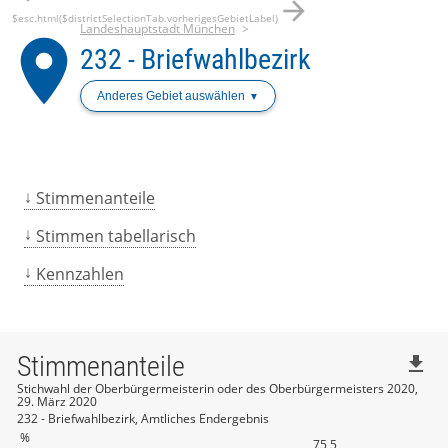
arrow_forward
$esc.html($districtSelectionTab.vorherigesGebietLabel)
Landeshauptstadt München
place
232 - Briefwahlbezirk
Anderes Gebiet auswählen
Stimmenanteile
Stimmen tabellarisch
Kennzahlen
Stimmenanteile
file_download
Stichwahl der Oberbürgermeisterin oder des Oberbürgermeisters 2020,
29. März 2020
232 - Briefwahlbezirk, Amtliches Endergebnis
%
75,5