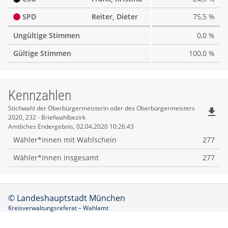
SPD
Reiter, Dieter
75,5 %
Ungültige Stimmen
0,0 %
Gültige Stimmen
100,0 %
Kennzahlen
Kennzahlen
Stichwahl der Oberbürgermeisterin oder des Oberbürgermeisters
file_download
2020, 232 - Briefwahlbezirk
Amtliches Endergebnis, 02.04.2020 10:26:43
Wähler*innen mit Wahlschein
277
Wähler*innen insgesamt
277
© Landeshauptstadt München
Kreisverwaltungsreferat – Wahlamt