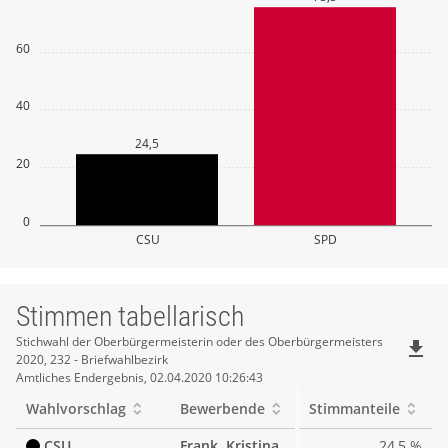
60
40
24,5
20
0
CSU
SPD
Stimmen tabellarisch
Stimmen
Stichwahl der Oberbürgermeisterin oder des Oberbürgermeisters
file_download
2020, 232 - Briefwahlbezirk
tabellarisch
Amtliches Endergebnis, 02.04.2020 10:26:43
Wahlvorschlag
Bewerbende
Stimmanteile
CSU
Frank, Kristina
24,5 %