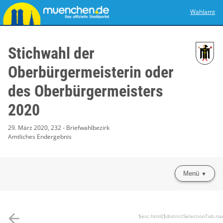
Wahlamt
Stichwahl der
Oberbürgermeisterin oder
des Oberbürgermeisters
2020
29. März 2020, 232 - Briefwahlbezirk
Amtliches Endergebnis
Menü
arrow_back
$esc.html($districtSelectionTab.na