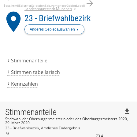
arrow_forward
$esc.html($districtSelectionTab.vorherigesGebietLabel)
Landeshauptstadt München
place
23 - Briefwahlbezirk
Anderes Gebiet auswählen
Stimmenanteile
Stimmen tabellarisch
Kennzahlen
Stimmenanteile
file_download
Stichwahl der Oberbürgermeisterin oder des Oberbürgermeisters 2020,
29. März 2020
23 - Briefwahlbezirk, Amtliches Endergebnis
%
73,4