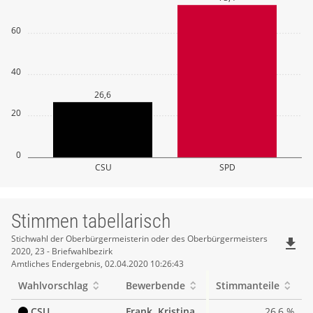
60
40
26,6
20
0
CSU
SPD
Stimmen tabellarisch
Stimmen
Stichwahl der Oberbürgermeisterin oder des Oberbürgermeisters
file_download
2020, 23 - Briefwahlbezirk
tabellarisch
Amtliches Endergebnis, 02.04.2020 10:26:43
Wahlvorschlag
Bewerbende
Stimmanteile
CSU
Frank, Kristina
26,6 %