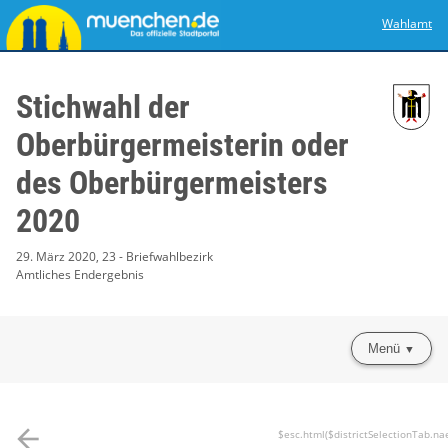
Wahlamt
Stichwahl der
Oberbürgermeisterin oder
des Oberbürgermeisters
2020
29. März 2020, 23 - Briefwahlbezirk
Amtliches Endergebnis
Menü
arrow_back
$esc.html($districtSelectionTab.na