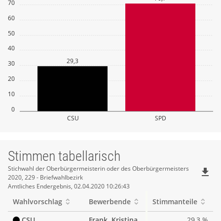
70
60
50
40
29,3
30
20
10
0
CSU
SPD
Stimmen tabellarisch
Stimmen
Stichwahl der Oberbürgermeisterin oder des Oberbürgermeisters
file_download
2020, 229 - Briefwahlbezirk
tabellarisch
Amtliches Endergebnis, 02.04.2020 10:26:43
Wahlvorschlag
Bewerbende
Stimmanteile
CSU
Frank, Kristina
29,3 %