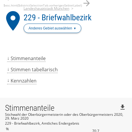
arrow_forward
$esc.html($districtSelectionTab.vorherigesGebietLabel)
Landeshauptstadt München
place
229 - Briefwahlbezirk
Anderes Gebiet auswählen
Stimmenanteile
Stimmen tabellarisch
Kennzahlen
Stimmenanteile
file_download
Stichwahl der Oberbürgermeisterin oder des Oberbürgermeisters 2020,
29. März 2020
229 - Briefwahlbezirk, Amtliches Endergebnis
%
70,7