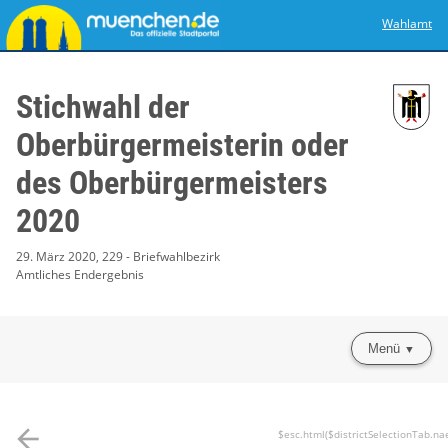
Wahlamt
Stichwahl der
Oberbürgermeisterin oder
des Oberbürgermeisters
2020
29. März 2020, 229 - Briefwahlbezirk
Amtliches Endergebnis
Menü
arrow_back
$esc.html($districtSelectionTab.na