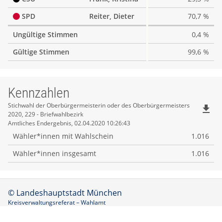
SPD
Reiter, Dieter
70,7 %
Ungültige Stimmen
0,4 %
Gültige Stimmen
99,6 %
Kennzahlen
Kennzahlen
Stichwahl der Oberbürgermeisterin oder des Oberbürgermeisters
file_download
2020, 229 - Briefwahlbezirk
Amtliches Endergebnis, 02.04.2020 10:26:43
Wähler*innen mit Wahlschein
1.016
Wähler*innen insgesamt
1.016
© Landeshauptstadt München
Kreisverwaltungsreferat – Wahlamt