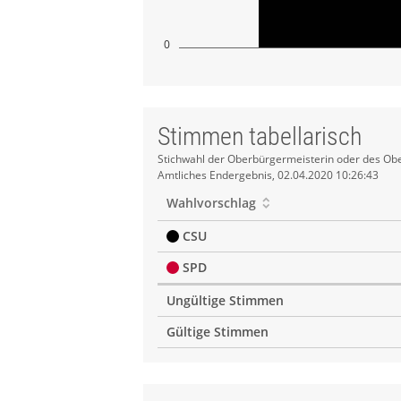
0
Stimmen tabellarisch
Stimmen
Stichwahl der Oberbürgermeisterin oder des Obe
Amtliches Endergebnis, 02.04.2020 10:26:43
tabellarisch
Wahlvorschlag
CSU
SPD
Ungültige Stimmen
Gültige Stimmen