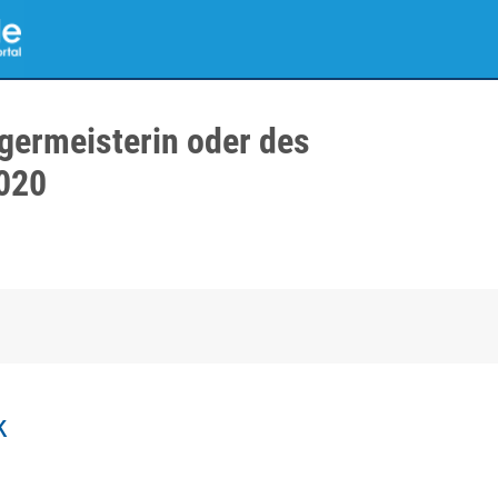
germeisterin oder des
020
k