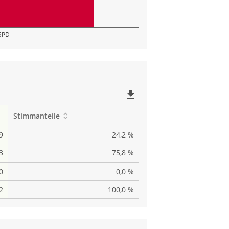
SPD
file_download
Stimmanteile
9
24,2 %
3
75,8 %
0
0,0 %
2
100,0 %