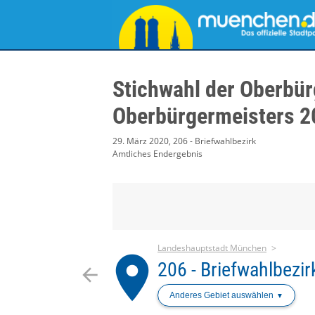
Stichwahl der Oberbür
Oberbürgermeisters 2
29. März 2020, 206 - Briefwahlbezirk
Amtliches Endergebnis
Landeshauptstadt München
place
206 - Briefwahlbezir
arrow_back
Anderes Gebiet auswählen