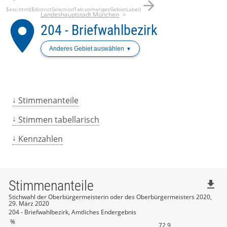
arrow_forward
$esc.html($districtSelectionTab.vorherigesGebietLabel)
Landeshauptstadt München
place
204 - Briefwahlbezirk
Anderes Gebiet auswählen
Stimmenanteile
Stimmen tabellarisch
Kennzahlen
Stimmenanteile
file_download
Stichwahl der Oberbürgermeisterin oder des Oberbürgermeisters 2020,
29. März 2020
204 - Briefwahlbezirk, Amtliches Endergebnis
%
72,9