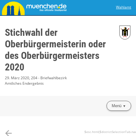
Wahlamt
Stichwahl der
Oberbürgermeisterin oder
des Oberbürgermeisters
2020
29. März 2020, 204 - Briefwahlbezirk
Amtliches Endergebnis
Menü
arrow_back
$esc.html($districtSelectionTab.na