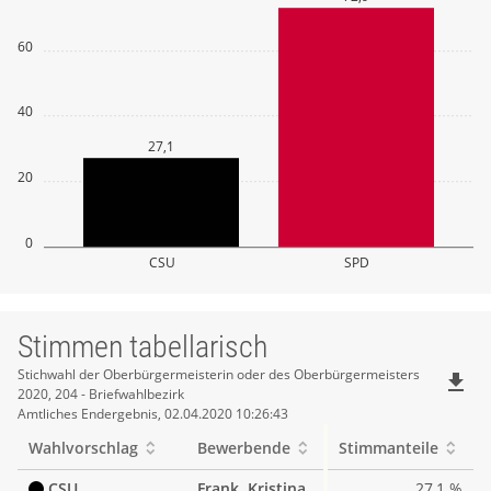
60
40
27,1
20
0
CSU
SPD
Stimmen tabellarisch
Stimmen
Stichwahl der Oberbürgermeisterin oder des Oberbürgermeisters
file_download
2020, 204 - Briefwahlbezirk
tabellarisch
Amtliches Endergebnis, 02.04.2020 10:26:43
Wahlvorschlag
Bewerbende
Stimmanteile
CSU
Frank, Kristina
27,1 %