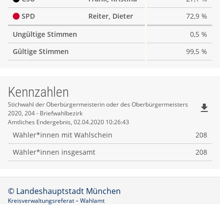
SPD
Reiter, Dieter
72,9 %
Ungültige Stimmen
0,5 %
Gültige Stimmen
99,5 %
Kennzahlen
Kennzahlen
Stichwahl der Oberbürgermeisterin oder des Oberbürgermeisters
file_download
2020, 204 - Briefwahlbezirk
Amtliches Endergebnis, 02.04.2020 10:26:43
Wähler*innen mit Wahlschein
208
Wähler*innen insgesamt
208
© Landeshauptstadt München
Kreisverwaltungsreferat – Wahlamt