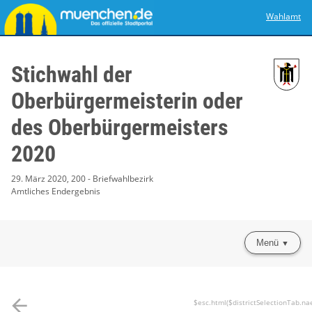
Wahlamt
Stichwahl der
Oberbürgermeisterin oder
des Oberbürgermeisters
2020
29. März 2020, 200 - Briefwahlbezirk
Amtliches Endergebnis
Menü
arrow_back
$esc.html($districtSelectionTab.na