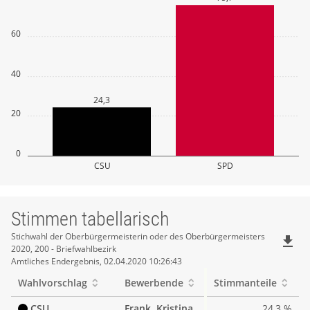
60
40
24,3
20
0
CSU
SPD
Stimmen tabellarisch
Stimmen
Stichwahl der Oberbürgermeisterin oder des Oberbürgermeisters
file_download
2020, 200 - Briefwahlbezirk
tabellarisch
Amtliches Endergebnis, 02.04.2020 10:26:43
Wahlvorschlag
Bewerbende
Stimmanteile
CSU
Frank, Kristina
24,3 %