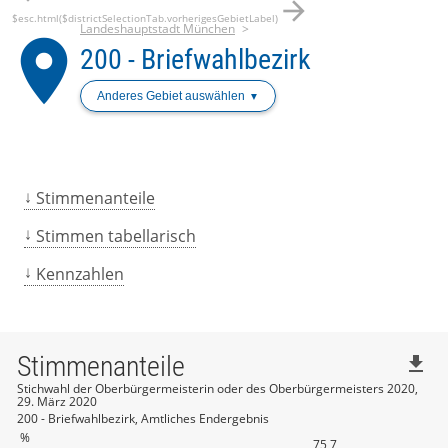
arrow_forward
$esc.html($districtSelectionTab.vorherigesGebietLabel)
Landeshauptstadt München
place
200 - Briefwahlbezirk
Anderes Gebiet auswählen
Stimmenanteile
Stimmen tabellarisch
Kennzahlen
Stimmenanteile
file_download
Stichwahl der Oberbürgermeisterin oder des Oberbürgermeisters 2020,
29. März 2020
200 - Briefwahlbezirk, Amtliches Endergebnis
%
75,7