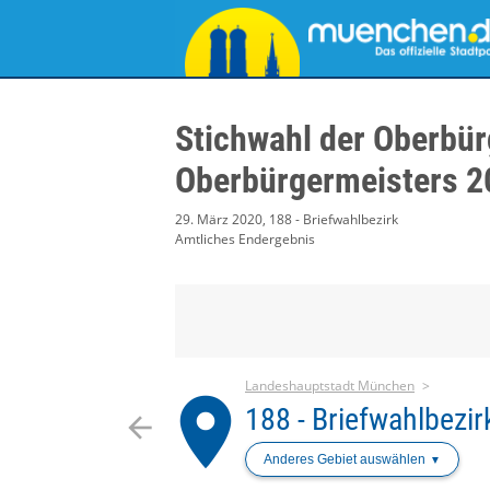
Stichwahl der Oberbür
Oberbürgermeisters 2
29. März 2020, 188 - Briefwahlbezirk
Amtliches Endergebnis
Landeshauptstadt München
place
188 - Briefwahlbezir
arrow_back
Anderes Gebiet auswählen