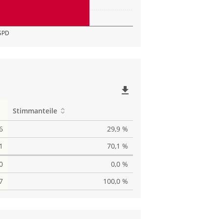
SPD
file_download
Stimmanteile
6
29,9 %
1
70,1 %
0
0,0 %
7
100,0 %