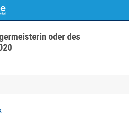
germeisterin oder des
020
k