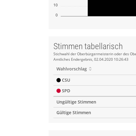
10
0
Stimmen tabellarisch
Stimmen
Stichwahl der Oberbürgermeisterin oder des Obe
Amtliches Endergebnis, 02.04.2020 10:26:43
tabellarisch
Wahlvorschlag
CSU
SPD
Ungültige Stimmen
Gültige Stimmen