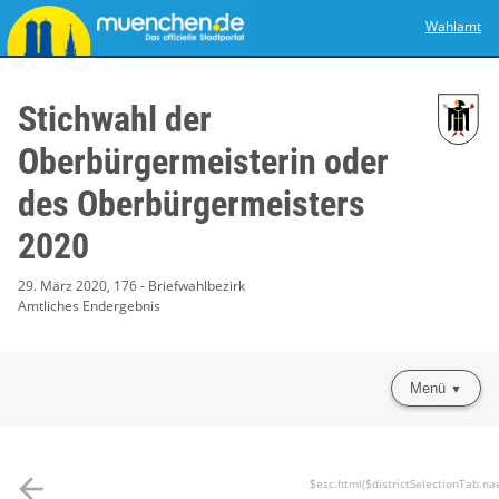
Wahlamt
Stichwahl der
Oberbürgermeisterin oder
des Oberbürgermeisters
2020
29. März 2020, 176 - Briefwahlbezirk
Amtliches Endergebnis
Menü
arrow_back
$esc.html($districtSelectionTab.na