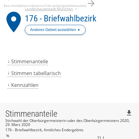
arrow_forward
$esc.html($districtSelectionTab.vorherigesGebietLabel)
Landeshauptstadt München
place
176 - Briefwahlbezirk
Anderes Gebiet auswählen
Stimmenanteile
Stimmen tabellarisch
Kennzahlen
Stimmenanteile
file_download
Stichwahl der Oberbürgermeisterin oder des Oberbürgermeisters 2020,
29. März 2020
176 - Briefwahlbezirk, Amtliches Endergebnis
%
71,1