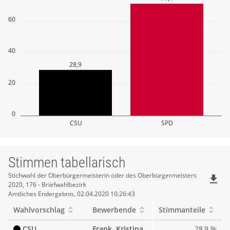
60
40
28,9
20
0
CSU
SPD
Stimmen tabellarisch
Stimmen
Stichwahl der Oberbürgermeisterin oder des Oberbürgermeisters
file_download
2020, 176 - Briefwahlbezirk
tabellarisch
Amtliches Endergebnis, 02.04.2020 10:26:43
Wahlvorschlag
Bewerbende
Stimmanteile
CSU
Frank, Kristina
28,9 %