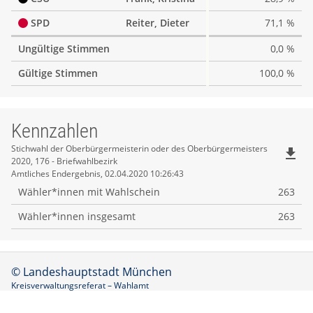
SPD
Reiter, Dieter
71,1 %
Ungültige Stimmen
0,0 %
Gültige Stimmen
100,0 %
Kennzahlen
Kennzahlen
Stichwahl der Oberbürgermeisterin oder des Oberbürgermeisters
file_download
2020, 176 - Briefwahlbezirk
Amtliches Endergebnis, 02.04.2020 10:26:43
Wähler*innen mit Wahlschein
263
Wähler*innen insgesamt
263
© Landeshauptstadt München
Kreisverwaltungsreferat – Wahlamt