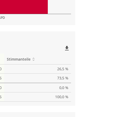
SPD
file_download
Stimmanteile
0
26,5 %
6
73,5 %
0
0,0 %
6
100,0 %