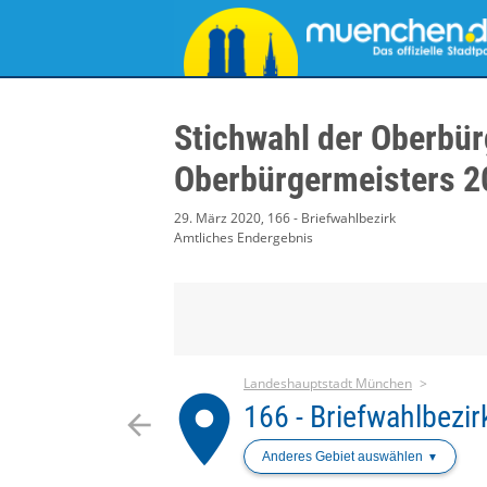
Stichwahl der Oberbür
Oberbürgermeisters 2
29. März 2020, 166 - Briefwahlbezirk
Amtliches Endergebnis
Landeshauptstadt München
place
166 - Briefwahlbezir
arrow_back
Anderes Gebiet auswählen