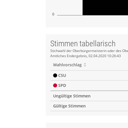
0
Stimmen tabellarisch
Stimmen
Stichwahl der Oberbürgermeisterin oder des Obe
Amtliches Endergebnis, 02.04.2020 10:26:43
tabellarisch
Wahlvorschlag
CSU
SPD
Ungültige Stimmen
Gültige Stimmen