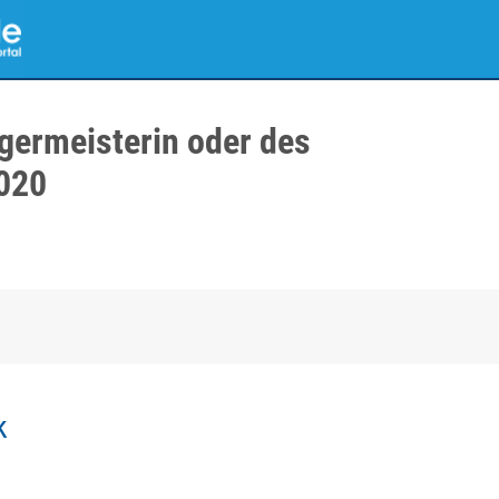
germeisterin oder des
020
k