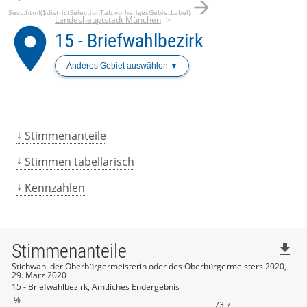
arrow_forward
$esc.html($districtSelectionTab.vorherigesGebietLabel)
Landeshauptstadt München
place
15 - Briefwahlbezirk
Anderes Gebiet auswählen
Stimmenanteile
Stimmen tabellarisch
Kennzahlen
Stimmenanteile
file_download
Stichwahl der Oberbürgermeisterin oder des Oberbürgermeisters 2020,
29. März 2020
15 - Briefwahlbezirk, Amtliches Endergebnis
%
73,7