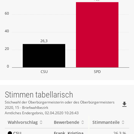
60
40
26,3
20
0
CSU
SPD
Stimmen tabellarisch
Stimmen
Stichwahl der Oberbürgermeisterin oder des Oberbürgermeisters
file_download
2020, 15 - Briefwahlbezirk
tabellarisch
Amtliches Endergebnis, 02.04.2020 10:26:43
Wahlvorschlag
Bewerbende
Stimmanteile
CSU
Frank, Kristina
26,3 %