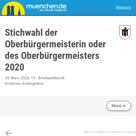
Wahlamt
Stichwahl der
Oberbürgermeisterin oder
des Oberbürgermeisters
2020
29. März 2020, 15 - Briefwahlbezirk
Amtliches Endergebnis
Menü
arrow_back
$esc.html($districtSelectionTab.na