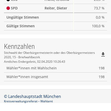
SPD
Reiter, Dieter
73,7 %
Ungültige Stimmen
0,0 %
Gültige Stimmen
100,0 %
Kennzahlen
Kennzahlen
Stichwahl der Oberbürgermeisterin oder des Oberbürgermeisters
file_download
2020, 15 - Briefwahlbezirk
Amtliches Endergebnis, 02.04.2020 10:26:43
Wähler*innen mit Wahlschein
198
Wähler*innen insgesamt
198
© Landeshauptstadt München
Kreisverwaltungsreferat – Wahlamt