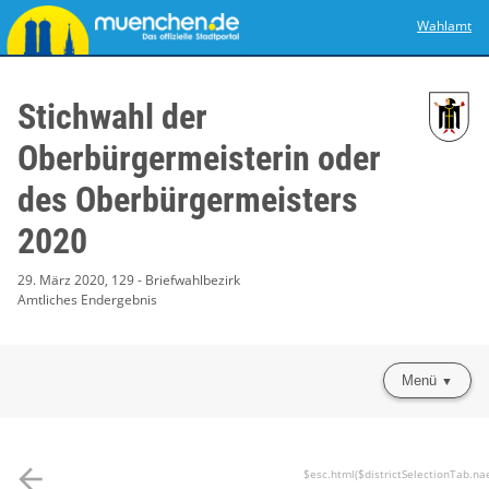
Wahlamt
Stichwahl der
Oberbürgermeisterin oder
des Oberbürgermeisters
2020
29. März 2020, 129 - Briefwahlbezirk
Amtliches Endergebnis
Menü
arrow_back
$esc.html($districtSelectionTab.na