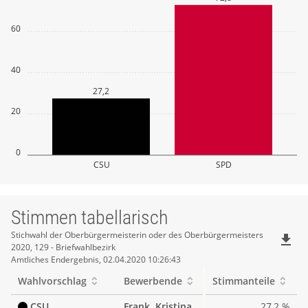
60
40
27,2
20
0
CSU
SPD
Stimmen tabellarisch
Stimmen
Stichwahl der Oberbürgermeisterin oder des Oberbürgermeisters
file_download
2020, 129 - Briefwahlbezirk
tabellarisch
Amtliches Endergebnis, 02.04.2020 10:26:43
Wahlvorschlag
Bewerbende
Stimmanteile
CSU
Frank, Kristina
27,2 %