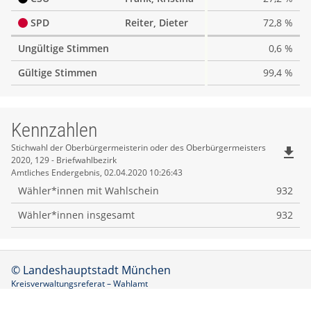
SPD
Reiter, Dieter
72,8 %
Ungültige Stimmen
0,6 %
Gültige Stimmen
99,4 %
Kennzahlen
Kennzahlen
Stichwahl der Oberbürgermeisterin oder des Oberbürgermeisters
file_download
2020, 129 - Briefwahlbezirk
Amtliches Endergebnis, 02.04.2020 10:26:43
Wähler*innen mit Wahlschein
932
Wähler*innen insgesamt
932
© Landeshauptstadt München
Kreisverwaltungsreferat – Wahlamt