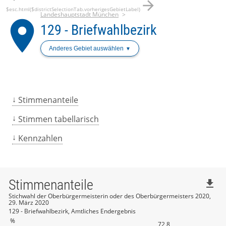
arrow_forward
$esc.html($districtSelectionTab.vorherigesGebietLabel)
Landeshauptstadt München
place
129 - Briefwahlbezirk
Anderes Gebiet auswählen
Stimmenanteile
Stimmen tabellarisch
Kennzahlen
Stimmenanteile
file_download
Stichwahl der Oberbürgermeisterin oder des Oberbürgermeisters 2020,
29. März 2020
129 - Briefwahlbezirk, Amtliches Endergebnis
%
72,8