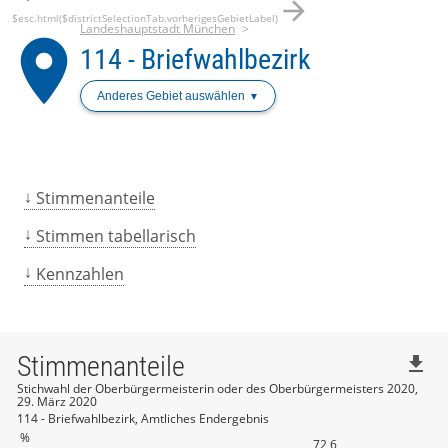
arrow_forward
$esc.html($districtSelectionTab.vorherigesGebietLabel)
Landeshauptstadt München
place
114 - Briefwahlbezirk
Anderes Gebiet auswählen
Stimmenanteile
Stimmen tabellarisch
Kennzahlen
Stimmenanteile
file_download
Stichwahl der Oberbürgermeisterin oder des Oberbürgermeisters 2020,
29. März 2020
114 - Briefwahlbezirk, Amtliches Endergebnis
%
72,6