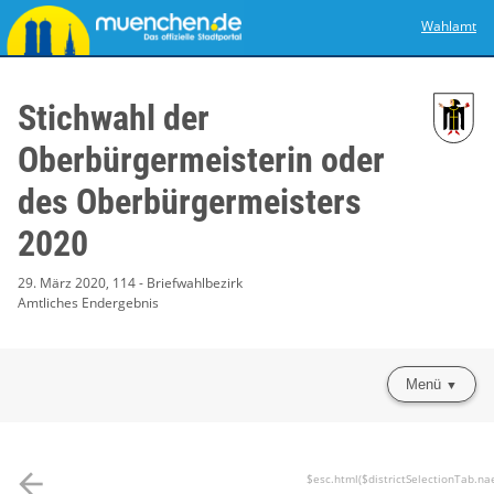
Wahlamt
Stichwahl der
Oberbürgermeisterin oder
des Oberbürgermeisters
2020
29. März 2020, 114 - Briefwahlbezirk
Amtliches Endergebnis
Menü
arrow_back
$esc.html($districtSelectionTab.na