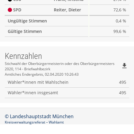
SPD
Reiter, Dieter
72,6 %
Ungültige Stimmen
0,4 %
Gültige Stimmen
99,6 %
Kennzahlen
Kennzahlen
Stichwahl der Oberbürgermeisterin oder des Oberbürgermeisters
file_download
2020, 114 - Briefwahlbezirk
Amtliches Endergebnis, 02.04.2020 10:26:43
Wähler*innen mit Wahlschein
495
Wähler*innen insgesamt
495
© Landeshauptstadt München
Kreisverwaltungsreferat – Wahlamt