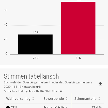
60
40
27,4
20
0
CSU
SPD
Stimmen tabellarisch
Stimmen
Stichwahl der Oberbürgermeisterin oder des Oberbürgermeisters
file_download
2020, 114 - Briefwahlbezirk
tabellarisch
Amtliches Endergebnis, 02.04.2020 10:26:43
Wahlvorschlag
Bewerbende
Stimmanteile
CSU
Frank, Kristina
27,4 %