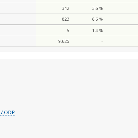
342
3,6 %
823
8,6 %
5
1,4 %
9.625
-
me
hard
me
 / ÖDP
ine
sa
ame
e
rname