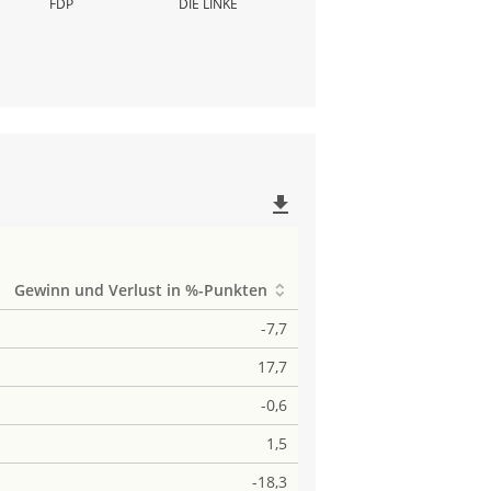
FDP
DIE LINKE
file_download
Gewinn und Verlust in %-Punkten
-7,7
17,7
-0,6
1,5
-18,3