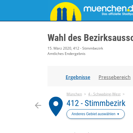
Wahl des Bezirksauss
15. März 2020, 412 - Stimmbezirk
Amtliches Endergebnis
Ergebnisse
Pressebereich
München
4 - Schwabing-West
place
412 - Stimmbezirk
arrow_back
Anderes Gebiet auswählen