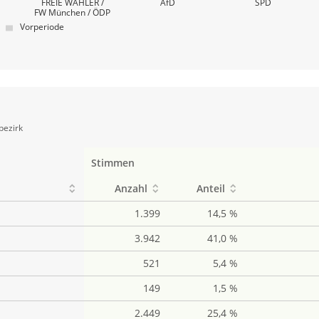
FREIE WÄHLER /
AfD
SPD
FW München / ÖDP
Vorperiode
bezirk
Stimmen
Anzahl
Anteil
1.399
14,5 %
3.942
41,0 %
521
5,4 %
149
1,5 %
2.449
25,4 %