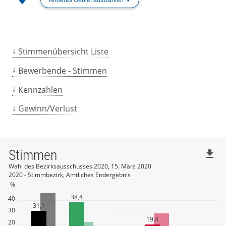
Stimmenübersicht Liste
Bewerbende - Stimmen
Kennzahlen
Gewinn/Verlust
Stimmen
file_download
Wahl des Bezirksausschusses 2020, 15. März 2020
2020 - Stimmbezirk, Amtliches Endergebnis
%
38,4
40
31,1
30
19,4
20