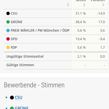
CSU
31,1 %
-14,9
GRÜNE
38,4 %
17,0
FREIE WÄHLER / FW München / ÖDP
5,6 %
5,6
SPD
19,4 %
-9,4
FDP
5,6 %
1,7
Ungültige Stimmzettel
2,1 %
0,0
Gültige Stimmen
-
-
Bewerbende - Stimmen
CSU
Bewerbende
Nr.
Name, Vorname
Stimmen
GRÜNE