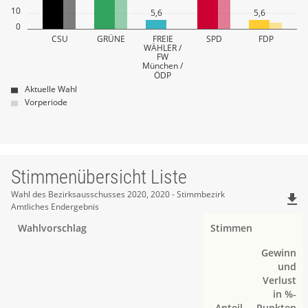
10
5,6
5,6
0
CSU
GRÜNE
FREIE
SPD
FDP
WÄHLER /
FW
München /
ÖDP
Aktuelle Wahl
Vorperiode
Stimmenübersicht Liste
Stimmenübersicht
Wahl des Bezirksausschusses 2020, 2020 - Stimmbezirk
file_download
Amtliches Endergebnis
Liste
Wahlvorschlag
Stimmen
Gewinn
und
Verlust
in %-
Anteil
Punkten