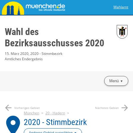
Wahlamt
Wahl des
Bezirksausschusses 2020
15. März 2020, 2020 - Stimmbezirk
Amtliches Endergebnis
Menü
arrow_back
arrow_forward
Vorheriges Gebiet
Nächstes Gebiet
München
20 - Hadern
place
2020 - Stimmbezirk
Anderes Gebiet auswählen