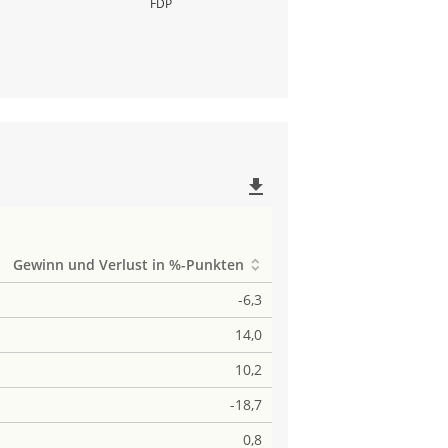
FDP
file_download
Gewinn und Verlust in %-Punkten
-6,3
14,0
10,2
-18,7
0,8