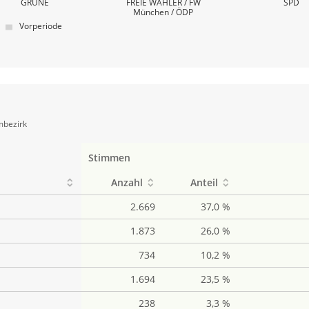
GRÜNE
FREIE WÄHLER / FW
SPD
München / ÖDP
Vorperiode
mbezirk
Stimmen
Anzahl
Anteil
2.669
37,0 %
1.873
26,0 %
734
10,2 %
1.694
23,5 %
238
3,3 %