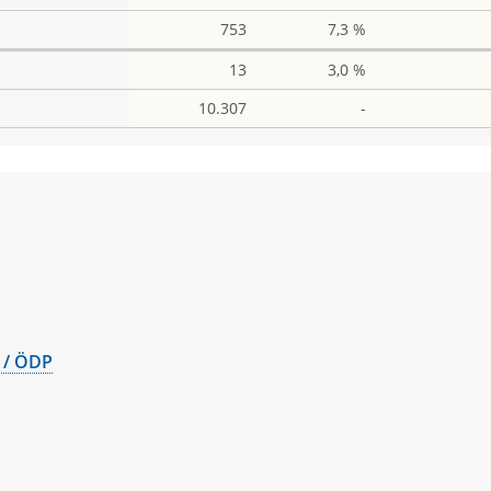
753
7,3 %
13
3,0 %
10.307
-
ian
e
 / ÖDP
er
ngratz Svenja
name
ald
me
eas
nez Valentin