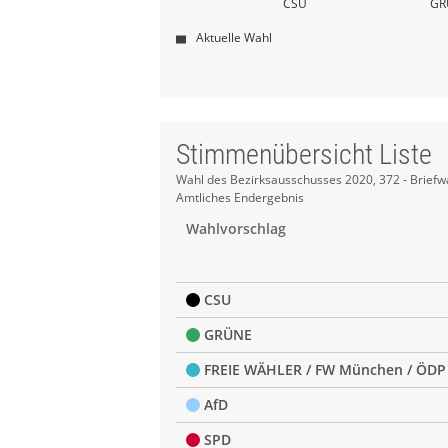
CSU
GR
Aktuelle Wahl
Stimmenübersicht Liste
Stimmenübersicht
Wahl des Bezirksausschusses 2020, 372 - Briefw
Amtliches Endergebnis
Liste
Wahlvorschlag
CSU
GRÜNE
FREIE WÄHLER / FW München / ÖDP
AfD
SPD