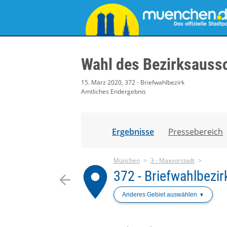
Wahl des Bezirksauss
15. März 2020, 372 - Briefwahlbezirk
Amtliches Endergebnis
Ergebnisse
Pressebereich
München
3 - Maxvorstadt
place
372 - Briefwahlbezir
arrow_back
Anderes Gebiet auswählen