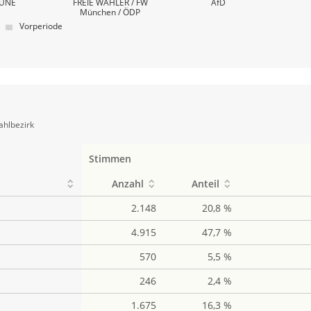
ÜNE
FREIE WÄHLER / FW
AfD
München / ÖDP
Vorperiode
ahlbezirk
Stimmen
Anzahl
Anteil
2.148
20,8 %
4.915
47,7 %
570
5,5 %
246
2,4 %
1.675
16,3 %