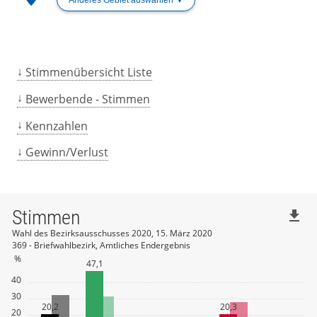
Stimmenübersicht Liste
Bewerbende - Stimmen
Kennzahlen
Gewinn/Verlust
Stimmen
file_download
Wahl des Bezirksausschusses 2020, 15. März 2020
369 - Briefwahlbezirk, Amtliches Endergebnis
%
47,1
40
30
20,2
20,3
20