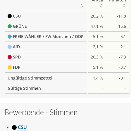
CSU
20,2 %
-11,8
GRÜNE
47,1 %
15,6
FREIE WÄHLER / FW München / ÖDP
5,1 %
5,1
AfD
2,1 %
2,1
SPD
20,3 %
-7,3
FDP
5,1 %
-3,7
Ungültige Stimmzettel
1,4 %
-0,1
Gültige Stimmen
-
-
Bewerbende - Stimmen
CSU