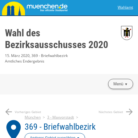
Wahlamt
Wahl des
Bezirksausschusses 2020
15. März 2020, 369 - Briefwahlbezirk
Amtliches Endergebnis
Menü
arrow_back
arrow_forward
Vorheriges Gebiet
Nächstes Gebiet
München
3 - Maxvorstadt
place
369 - Briefwahlbezirk
Anderes Gebiet auswählen