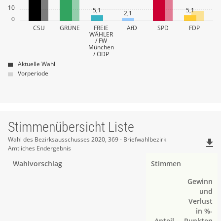
10
5,1
5,1
2,1
0
CSU
GRÜNE
FREIE
AfD
SPD
FDP
WÄHLER
/ FW
München
/ ÖDP
Aktuelle Wahl
Vorperiode
Stimmenübersicht Liste
Stimmenübersicht
Wahl des Bezirksausschusses 2020, 369 - Briefwahlbezirk
file_download
Amtliches Endergebnis
Liste
Wahlvorschlag
Stimmen
Gewinn
und
Verlust
in %-
Anteil
Punkten