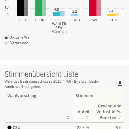
10
4,8
2,4
2,2
0
CSU
GRÜNE
FREIE
AfD
SPD
FDP
WÄHLER
/ FW
München
Aktuelle Wahl
Vorperiode
Stimmenübersicht Liste
Stimmenübersicht
Wahl des Bezirksausschusses 2020, 1768 - Briefwahlbezirk
file_download
Amtliches Endergebnis
Liste
Wahlvorschlag
Stimmen
Gewinn und
Anteil
Verlust in %-
Punkten
CSU
22,5 %
-9,0