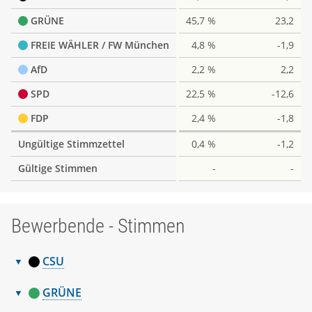
GRÜNE
45,7 %
23,2
FREIE WÄHLER / FW München
4,8 %
-1,9
AfD
2,2 %
2,2
SPD
22,5 %
-12,6
FDP
2,4 %
-1,8
Ungültige Stimmzettel
0,4 %
-1,2
Gültige Stimmen
-
-
Bewerbende - Stimmen
CSU
Bewerbende
Nr.
Name, Vorname
Stimmen
GRÜNE
-
Bewerbende
1
Dr. Brunnengräber-Zimmer Rita
253