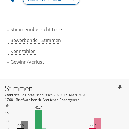
Stimmenübersicht Liste
Bewerbende - Stimmen
Kennzahlen
Gewinn/Verlust
Stimmen
file_download
Wahl des Bezirksausschusses 2020, 15. März 2020
1768 - Briefwahlbezirk, Amtliches Endergebnis
%
45,7
40
30
22,5
22,5
20