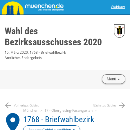
Wahlamt
Wahl des
Bezirksausschusses 2020
15. März 2020, 1768 - Briefwahlbezirk
Amtliches Endergebnis
Menü
arrow_back
arrow_forward
Vorheriges Gebiet
Nächstes Gebiet
München
17 - Obergiesing-Fasangarten
place
1768 - Briefwahlbezirk
Anderes Gebiet auswählen