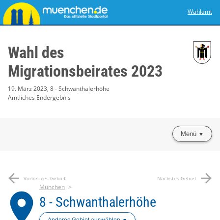
Wahlamt
Wahl des
Migrationsbeirates 2023
19. März 2023, 8 - Schwanthalerhöhe
Amtliches Endergebnis
Menü
arrow_back
arrow_forward
Vorheriges Gebiet
Nächstes Gebiet
München
place
8 - Schwanthalerhöhe
Anderes Gebiet auswählen