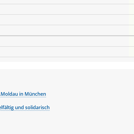
.Moldau in München
rname
fältig und solidarisch
Elena
me
ilia
name