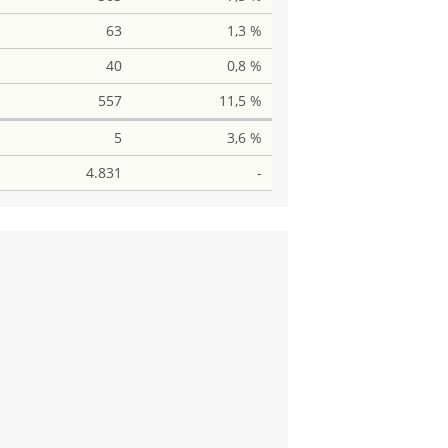
63
1,3 %
40
0,8 %
557
11,5 %
5
3,6 %
4.831
-
Stimmen
2
Stimmen
5
8
Stimmen