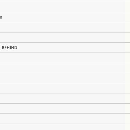
on
E BEHIND