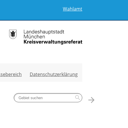
Wahlamt
ssebereich
Datenschutzerklärung
search
arrow_forward