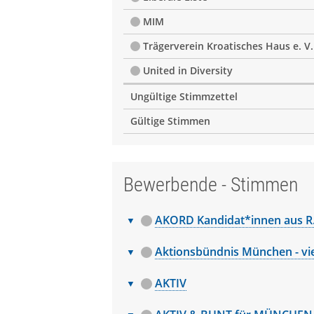
MIM
Trägerverein Kroatisches Haus e. V.
United in Diversity
Ungültige Stimmzettel
Gültige Stimmen
Bewerbende - Stimmen
AKORD Kandidat*innen aus R
Bewerbende
Nr.
Name, Vo
Aktionsbündnis München - viel
-
Bewerbende
1
Moldovan 
Nr.
Name, Vorna
Stimmen
AKTIV
-
2
Andrițchi L
Bewerbende
1
Haidary Arif
Nr.
Name, Vor