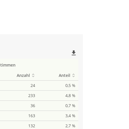
file_download
Stimmen
Anzahl
Anteil
24
0,5 %
233
4,8 %
36
0,7 %
163
3,4 %
132
2,7 %