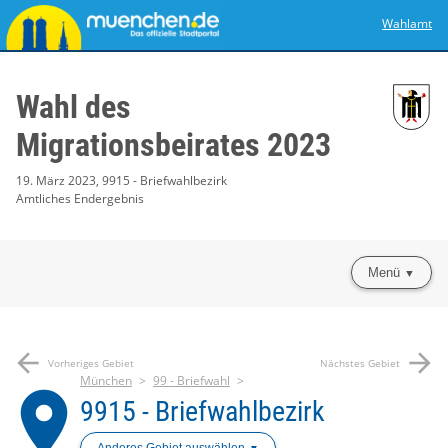
Wahlamt
Wahl des
Migrationsbeirates 2023
19. März 2023, 9915 - Briefwahlbezirk
Amtliches Endergebnis
Menü
arrow_back
arrow_forward
Vorheriges Gebiet
Nächstes Gebiet
München
99 - Briefwahl
place
9915 - Briefwahlbezirk
Anderes Gebiet auswählen